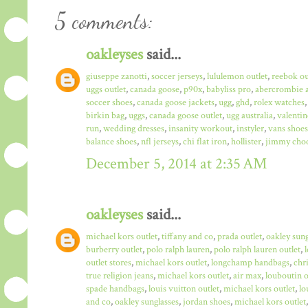
5 comments:
oakleyses
said...
giuseppe zanotti
,
soccer jerseys
,
lululemon outlet
,
reebok ou
uggs outlet
,
canada goose
,
p90x
,
babyliss pro
,
abercrombie a
soccer shoes
,
canada goose jackets
,
ugg
,
ghd
,
rolex watches
birkin bag
,
uggs
,
canada goose outlet
,
ugg australia
,
valentin
run
,
wedding dresses
,
insanity workout
,
instyler
,
vans shoes
balance shoes
,
nfl jerseys
,
chi flat iron
,
hollister
,
jimmy choo
December 5, 2014 at 2:35 AM
oakleyses
said...
michael kors outlet
,
tiffany and co
,
prada outlet
,
oakley sun
burberry outlet
,
polo ralph lauren
,
polo ralph lauren outlet
,
outlet stores
,
michael kors outlet
,
longchamp handbags
,
chr
true religion jeans
,
michael kors outlet
,
air max
,
louboutin o
spade handbags
,
louis vuitton outlet
,
michael kors outlet
,
lo
and co
,
oakley sunglasses
,
jordan shoes
,
michael kors outlet